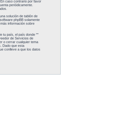
 En caso contrario por favor
cuenta periódicamente.
ados.
una solución de tablón de
l software phpBB solamente
a más información sobre
 tu país, el país donde ""
veedor de Servicios de
er o cerrar cualquier tema
s. Dado que esta
ue conlleve a que los datos