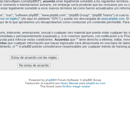
http://airsoftjaen.com/phpBB3"),
acuerda
estar legalmente sometido a los siguientes términos.
ier momento e intentaríamos avisarte, sin embargo sería prudente que los revisases por su 
estar legalmente sometido a esos nuevos términos tal como fueron actualizados y/o reform
los", "sus", "software phpBB", "www.phpbb.com", "phpBB Group", "phpBB Teams") el cual es 
nse en inglés)
" (de aquí en adelante "GPL") y puede ser descargada de
www.phpbb.com
. E
xcluye de lo que aprobamos y/o desaprobamos como conductas y/o contenido permisible. Par
io, indecente, amenazante, sexual o cualquier otro material que pueda violar cualquier ley de
inmediata y permanentemente expulsado y, si lo creemos oportuno, con notificación a tu Pro
ayuda para reforzar estas condiciones.
Acuerdas
que "" tiene derecho a eliminar, editar, mov
rdas
que cualquier información que hayas ingresado será almacenada en una base de dato
imiento, ni "" ni phpBB podrán considerarse responsables por cualquier intento de hacking q
Powered by
phpBB
® Forum Software © phpBB Group
Traducción al español por
Huan Manwë
para
phpbb-es.com
This board uses
Air-Box image resizer