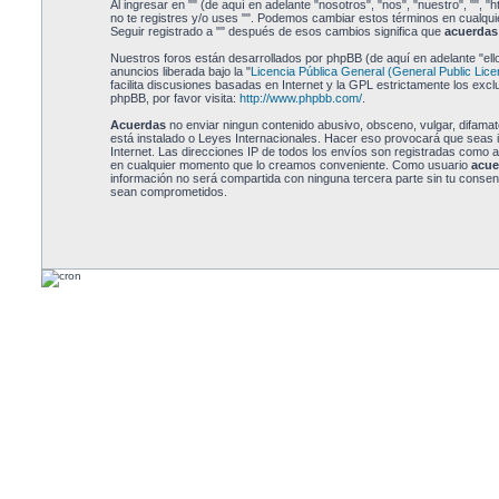
Al ingresar en "" (de aquí en adelante "nosotros", "nos", "nuestro", "", "
no te registres y/o uses "". Podemos cambiar estos términos en cualqu
Seguir registrado a "" después de esos cambios significa que
acuerdas
Nuestros foros están desarrollados por phpBB (de aquí en adelante "el
anuncios liberada bajo la "
Licencia Pública General (General Public Lice
facilita discusiones basadas en Internet y la GPL estrictamente los e
phpBB, por favor visita:
http://www.phpbb.com/
.
Acuerdas
no enviar ningun contenido abusivo, obsceno, vulgar, difamator
está instalado o Leyes Internacionales. Hacer eso provocará que seas 
Internet. Las direcciones IP de todos los envíos son registradas como 
en cualquier momento que lo creamos conveniente. Como usuario
acue
información no será compartida con ninguna tercera parte sin tu consent
sean comprometidos.