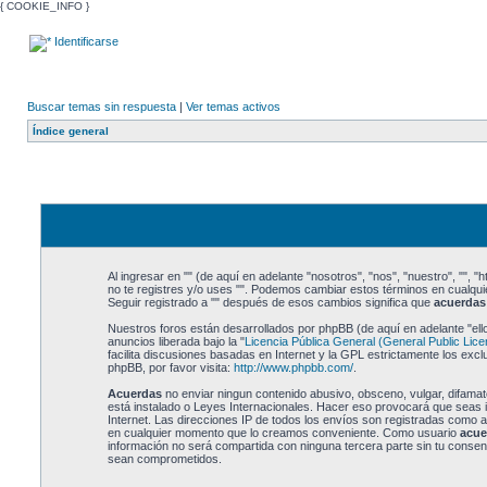
{ COOKIE_INFO }
Identificarse
Buscar temas sin respuesta
|
Ver temas activos
Índice general
Al ingresar en "" (de aquí en adelante "nosotros", "nos", "nuestro", "", "
no te registres y/o uses "". Podemos cambiar estos términos en cualqu
Seguir registrado a "" después de esos cambios significa que
acuerdas
Nuestros foros están desarrollados por phpBB (de aquí en adelante "el
anuncios liberada bajo la "
Licencia Pública General (General Public Lice
facilita discusiones basadas en Internet y la GPL estrictamente los e
phpBB, por favor visita:
http://www.phpbb.com/
.
Acuerdas
no enviar ningun contenido abusivo, obsceno, vulgar, difamator
está instalado o Leyes Internacionales. Hacer eso provocará que seas 
Internet. Las direcciones IP de todos los envíos son registradas como 
en cualquier momento que lo creamos conveniente. Como usuario
acue
información no será compartida con ninguna tercera parte sin tu consent
sean comprometidos.