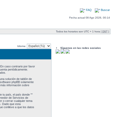
FAQ
Buscar
Fecha actual 08 Ago 2026, 00:14
Todos los horarios son UTC + 1 hora [
DST
]
Idioma:
Síguenos en las redes sociales
 En caso contrario por favor
cuenta periódicamente.
ados.
una solución de tablón de
l software phpBB solamente
a más información sobre
 tu país, el país donde ""
veedor de Servicios de
er o cerrar cualquier tema
s. Dado que esta
ue conlleve a que los datos