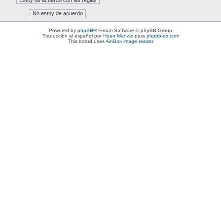
Powered by
phpBB
® Forum Software © phpBB Group
Traducción al español por
Huan Manwë
para
phpbb-es.com
This board uses
Air-Box image resizer