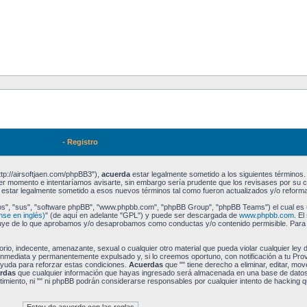
- Registro
http://airsoftjaen.com/phpBB3"),
acuerda
estar legalmente sometido a los siguientes términos.
ier momento e intentaríamos avisarte, sin embargo sería prudente que los revisases por su 
estar legalmente sometido a esos nuevos términos tal como fueron actualizados y/o reform
los", "sus", "software phpBB", "www.phpbb.com", "phpBB Group", "phpBB Teams") el cual es 
nse en inglés)
" (de aquí en adelante "GPL") y puede ser descargada de
www.phpbb.com
. E
xcluye de lo que aprobamos y/o desaprobamos como conductas y/o contenido permisible. Par
io, indecente, amenazante, sexual o cualquier otro material que pueda violar cualquier ley de
inmediata y permanentemente expulsado y, si lo creemos oportuno, con notificación a tu Pro
ayuda para reforzar estas condiciones.
Acuerdas
que "" tiene derecho a eliminar, editar, mov
rdas
que cualquier información que hayas ingresado será almacenada en una base de dato
imiento, ni "" ni phpBB podrán considerarse responsables por cualquier intento de hacking q