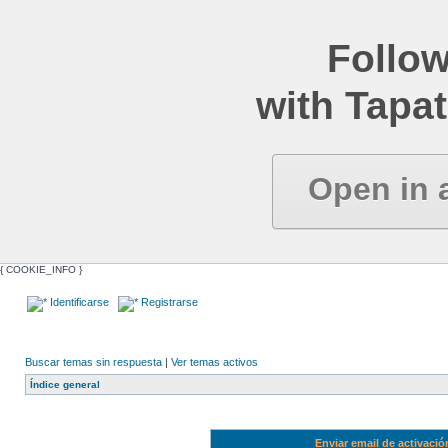
Follow
with Tapat
Open in 
{ COOKIE_INFO }
Identificarse
Registrarse
Buscar temas sin respuesta
|
Ver temas activos
Índice general
Enviar email de activació