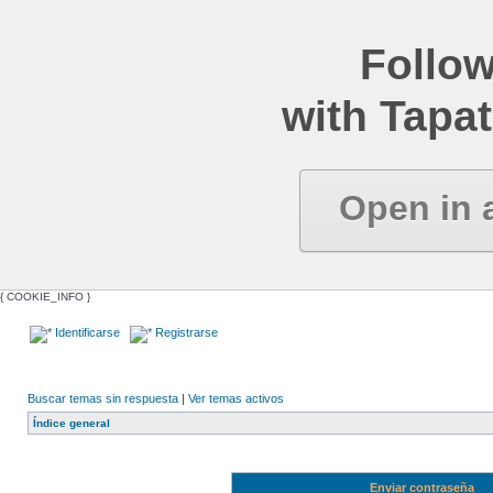
Follow
with Tapat
Open in 
{ COOKIE_INFO }
Identificarse
Registrarse
Buscar temas sin respuesta
|
Ver temas activos
Índice general
Enviar contraseña