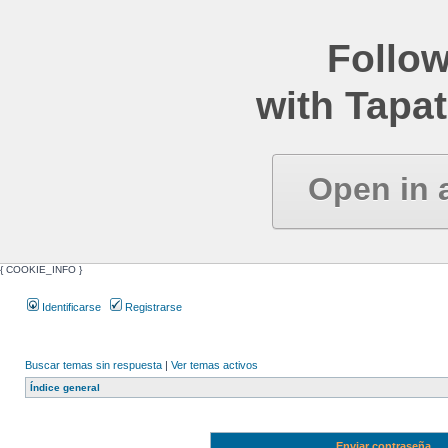
Follow
with Tapat
Open in 
{ COOKIE_INFO }
Identificarse
Registrarse
Buscar temas sin respuesta
|
Ver temas activos
Índice general
Enviar contraseña