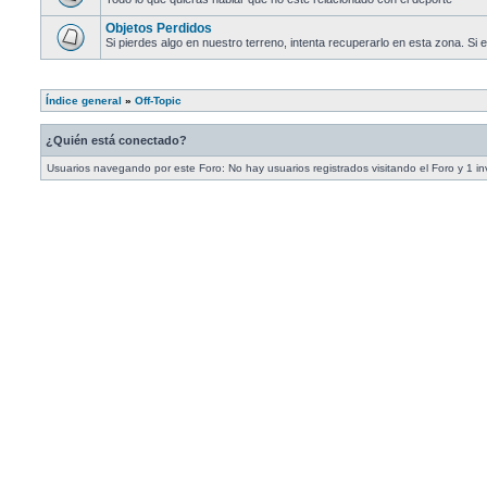
Objetos Perdidos
Si pierdes algo en nuestro terreno, intenta recuperarlo en esta zona. Si 
Índice general
»
Off-Topic
¿Quién está conectado?
Usuarios navegando por este Foro: No hay usuarios registrados visitando el Foro y 1 in