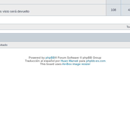
108
4
es visto será devuelto
To
vitado
Powered by
phpBB
® Forum Software © phpBB Group
Traducción al español por
Huan Manwë
para
phpbb-es.com
This board uses
Air-Box image resizer