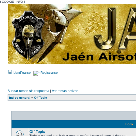
{ COOKIE_INFO }
Identificarse
Registrarse
Buscar temas sin respuesta
|
Ver temas activos
Índice general
»
Off-Topic
Foro
Off-Topic
Todo lo que quieras hablar que no esté relacionado con el deporte