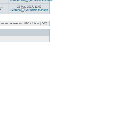
22 May 2017, 12:02
27
JMoreno
dos los horarios son UTC + 1 hora [
DST
]