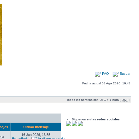
FAQ
Buscar
Fecha actual 08 Ago 2026, 16:48
Todos los horarios son UTC + 1 hora [
DST
]
Síguenos en las redes sociales
sajes
Último mensaje
16 Jun 2026, 13:55
284
BryanEmich