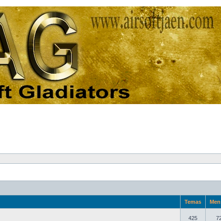
Temas
Men
425
7