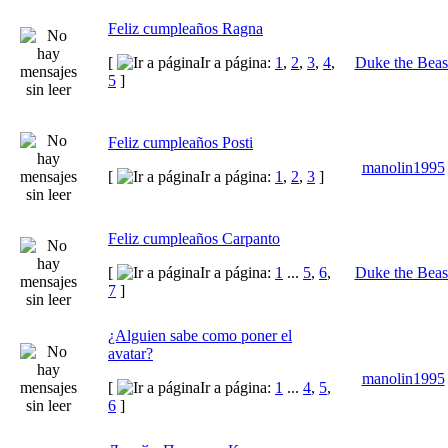
Feliz cumpleaños Ragna
[
Ir a página:
1
,
2
,
3
,
4
,
Duke the Beas
5
]
Feliz cumpleaños Posti
manolin1995
[
Ir a página:
1
,
2
,
3
]
Feliz cumpleaños Carpanto
[
Ir a página:
1
...
5
,
6
,
Duke the Beas
7
]
¿Alguien sabe como poner el
avatar?
manolin1995
[
Ir a página:
1
...
4
,
5
,
6
]