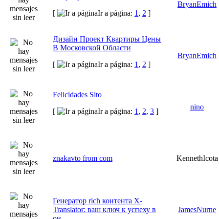
BryanEmich
[
Ir a página:
1
,
2
]
Дизайн Проект Квартиры Цены
В Московской Области
BryanEmich
[
Ir a página:
1
,
2
]
Felicidades Sito
nino
[
Ir a página:
1
,
2
,
3
]
znakavto from com
KennethIcota
Генератор rich контента X-
Translator: ваш ключ к успеху в
JamesNurne
он