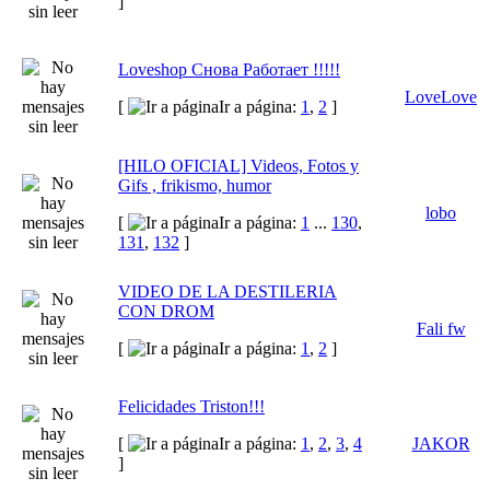
]
Loveshop Снова Работает !!!!!
LoveLove
[
Ir a página:
1
,
2
]
[HILO OFICIAL] Videos, Fotos y
Gifs , frikismo, humor
lobo
[
Ir a página:
1
...
130
,
131
,
132
]
VIDEO DE LA DESTILERIA
CON DROM
Fali fw
[
Ir a página:
1
,
2
]
Felicidades Triston!!!
[
Ir a página:
1
,
2
,
3
,
4
JAKOR
]