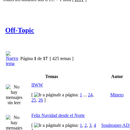
Off-Topic
Página
1
de
17
[ 425 temas ]
Temas
Autor
IIWW
[
Ir a página:
1
...
24
,
Minero
25
,
26
]
Feliz Navidad desde el Norte
[
Ir a página:
1
,
2
,
3
,
4
Soulreaper-A