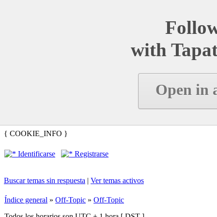
Follow
with Tapat
Open in 
{ COOKIE_INFO }
Identificarse
Registrarse
Buscar temas sin respuesta
|
Ver temas activos
Índice general
»
Off-Topic
»
Off-Topic
Todos los horarios son UTC + 1 hora [
DST
]