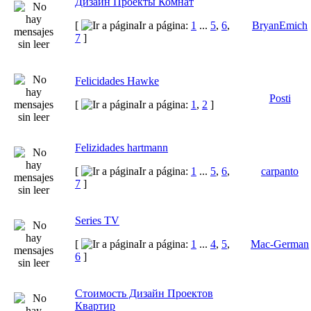
Дизайн Проекты Комнат
[
Ir a página:
1
...
5
,
6
,
BryanEmich
7
]
Felicidades Hawke
Posti
[
Ir a página:
1
,
2
]
Felizidades hartmann
[
Ir a página:
1
...
5
,
6
,
carpanto
7
]
Series TV
[
Ir a página:
1
...
4
,
5
,
Mac-German
6
]
Стоимость Дизайн Проектов
Квартир