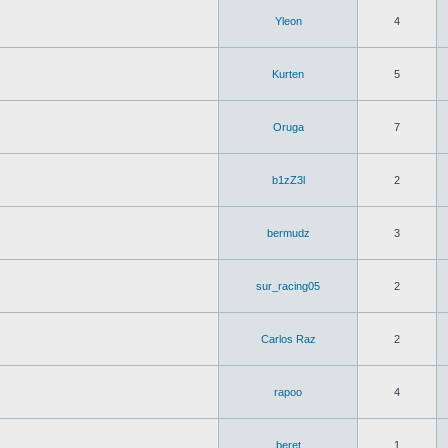
Yleon
4
Kurten
5
Oruga
7
b1zZ3l
2
bermudz
3
sur_racing05
2
Carlos Raz
2
rapoo
4
beret
1