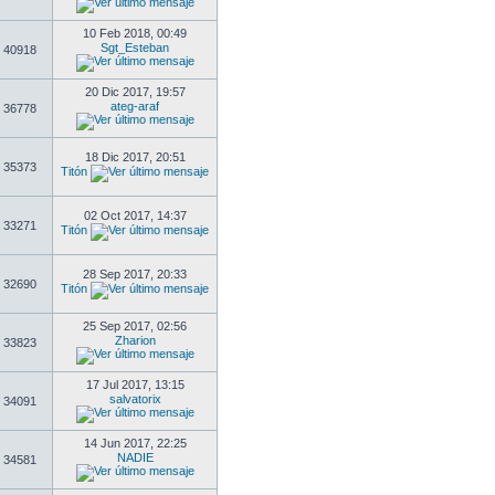
10 Feb 2018, 00:49
Sgt_Esteban
40918
20 Dic 2017, 19:57
ateg-araf
36778
18 Dic 2017, 20:51
35373
Titón
02 Oct 2017, 14:37
33271
Titón
28 Sep 2017, 20:33
32690
Titón
25 Sep 2017, 02:56
Zharion
33823
17 Jul 2017, 13:15
salvatorix
34091
14 Jun 2017, 22:25
NADIE
34581