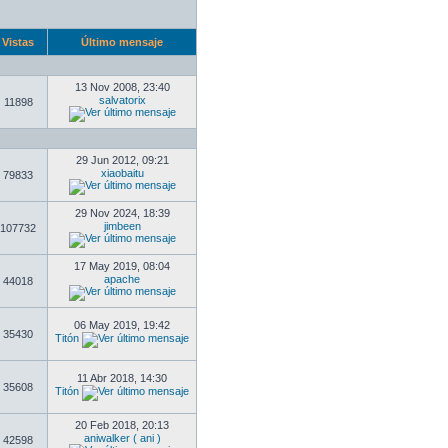
Vistas
Último mensaje
13 Nov 2008, 23:40
salvatorix
11898
29 Jun 2012, 09:21
xiaobaitu
79833
29 Nov 2024, 18:39
jimbeen
107732
17 May 2019, 08:04
apache
44018
06 May 2019, 19:42
35430
Titón
11 Abr 2018, 14:30
35608
Titón
20 Feb 2018, 20:13
aniwalker ( ani )
42598