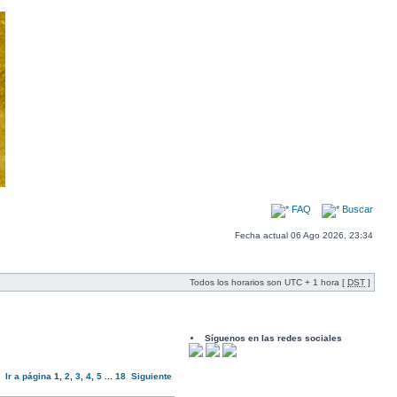
FAQ
Buscar
Fecha actual 06 Ago 2026, 23:34
Todos los horarios son UTC + 1 hora [
DST
]
Síguenos en las redes sociales
Ir a página
1
,
2
,
3
,
4
,
5
...
18
Siguiente