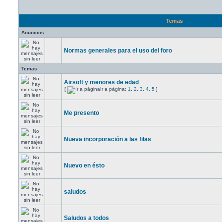
Temas
Anuncios
Normas generales para el uso del foro
Temas
Airsoft y menores de edad
[
Ir a página:
1
,
2
,
3
,
4
,
5
]
Me presento
Nueva incorporación a las filas
Nuevo en ésto
saludos
Saludos a todos