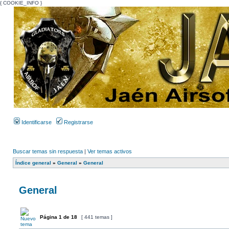
{ COOKIE_INFO }
Identificarse
Registrarse
Buscar temas sin respuesta
|
Ver temas activos
Índice general
»
General
»
General
General
Página
1
de
18
[ 441 temas ]