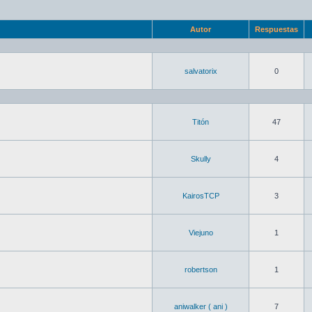
Autor
Respuestas
salvatorix
0
Titón
47
Skully
4
KairosTCP
3
Viejuno
1
robertson
1
aniwalker ( ani )
7