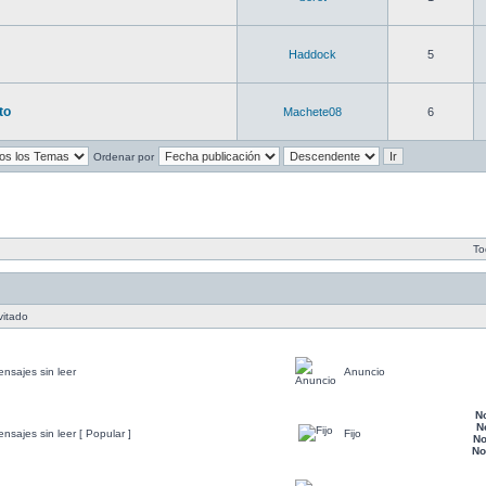
Haddock
5
to
Machete08
6
Ordenar por
To
vitado
nsajes sin leer
Anuncio
N
N
nsajes sin leer [ Popular ]
Fijo
No
No