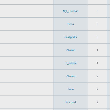
Sgt_Esteban
6
Desa
3
castigador
3
Zharion
1
El_pakete
1
Zharion
2
Juan
2
Nezzard
2