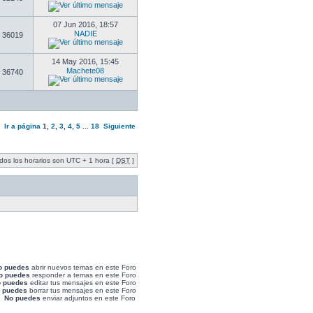
07 Jun 2016, 18:57
NADIE
36019
14 May 2016, 15:45
Machete08
36740
Ir a página
1
,
2
,
3
,
4
,
5
...
18
Siguiente
dos los horarios son UTC + 1 hora [
DST
]
o puedes
abrir nuevos temas en este Foro
o puedes
responder a temas en este Foro
 puedes
editar tus mensajes en este Foro
 puedes
borrar tus mensajes en este Foro
No puedes
enviar adjuntos en este Foro