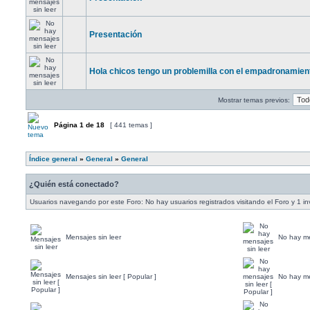
Presentación
Hola chicos tengo un problemilla con el empadronamien
Mostrar temas previos:
Página
1
de
18
[ 441 temas ]
Índice general
»
General
»
General
¿Quién está conectado?
Usuarios navegando por este Foro: No hay usuarios registrados visitando el Foro y 1 in
Mensajes sin leer
No hay me
Mensajes sin leer [ Popular ]
No hay me