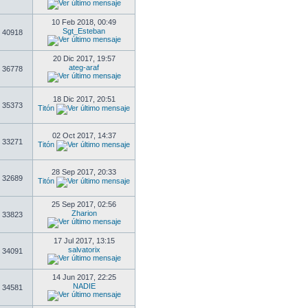
10 Feb 2018, 00:49
Sgt_Esteban
40918
20 Dic 2017, 19:57
ateg-araf
36778
18 Dic 2017, 20:51
35373
Titón
02 Oct 2017, 14:37
33271
Titón
28 Sep 2017, 20:33
32689
Titón
25 Sep 2017, 02:56
Zharion
33823
17 Jul 2017, 13:15
salvatorix
34091
14 Jun 2017, 22:25
NADIE
34581