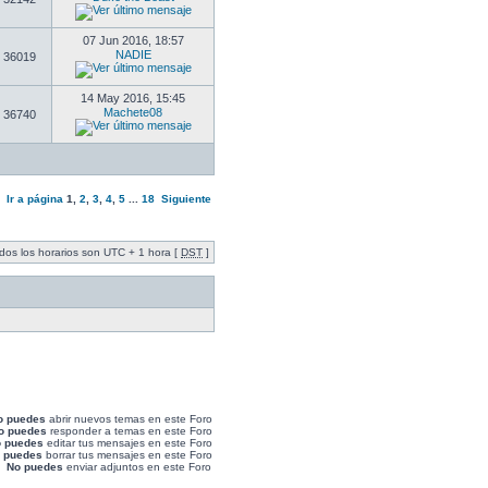
07 Jun 2016, 18:57
NADIE
36019
14 May 2016, 15:45
Machete08
36740
Ir a página
1
,
2
,
3
,
4
,
5
...
18
Siguiente
dos los horarios son UTC + 1 hora [
DST
]
o puedes
abrir nuevos temas en este Foro
o puedes
responder a temas en este Foro
 puedes
editar tus mensajes en este Foro
 puedes
borrar tus mensajes en este Foro
No puedes
enviar adjuntos en este Foro