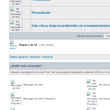
Presentación
Hola chicos tengo un problemilla con el empadronamien
Mostrar temas previos:
Página
1
de
18
[ 441 temas ]
Índice general
»
General
»
General
¿Quién está conectado?
Usuarios navegando por este Foro: No hay usuarios registrados visitando el Foro y 1 in
Mensajes sin leer
No hay me
Mensajes sin leer [ Popular ]
No hay me