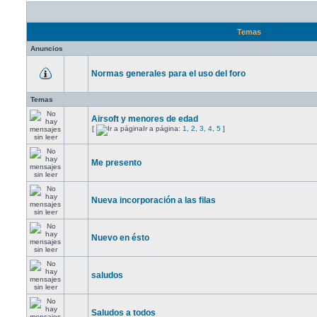
Temas
Anuncios
Normas generales para el uso del foro
Temas
Airsoft y menores de edad
[
Ir a página:
1
,
2
,
3
,
4
,
5
]
Me presento
Nueva incorporación a las filas
Nuevo en ésto
saludos
Saludos a todos