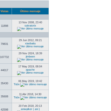
Vistas
Último mensaje
13 Nov 2008, 23:40
salvatorix
11898
29 Jun 2012, 09:21
xiaobaitu
79831
29 Nov 2024, 18:39
jimbeen
107732
17 May 2019, 08:04
apache
44017
06 May 2019, 19:42
35430
Titón
11 Abr 2018, 14:30
35608
Titón
20 Feb 2018, 20:13
aniwalker ( ani )
42598