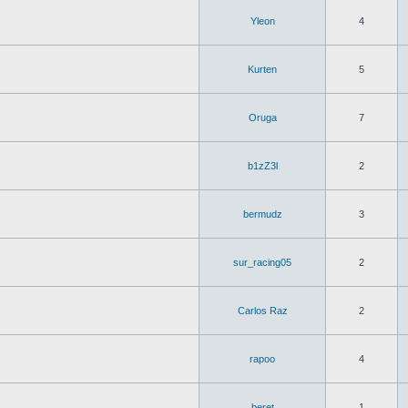
Yleon
4
Kurten
5
Oruga
7
b1zZ3l
2
bermudz
3
sur_racing05
2
Carlos Raz
2
rapoo
4
beret
1