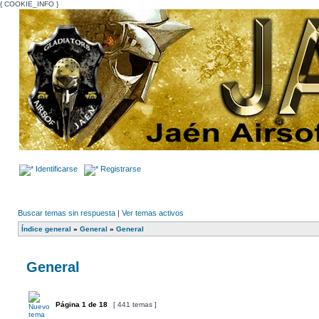
{ COOKIE_INFO }
Identificarse
Registrarse
Buscar temas sin respuesta
|
Ver temas activos
Índice general
»
General
»
General
General
Página
1
de
18
[ 441 temas ]