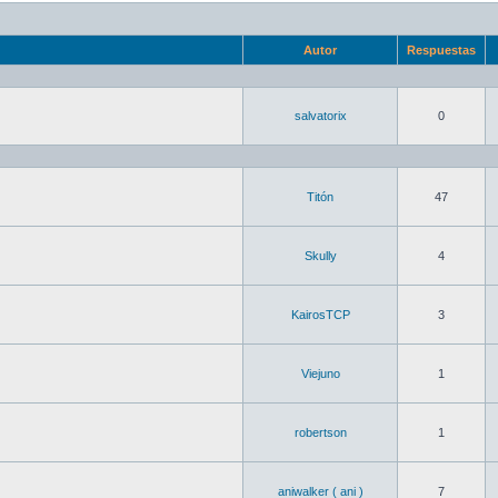
Autor
Respuestas
salvatorix
0
Titón
47
Skully
4
KairosTCP
3
Viejuno
1
robertson
1
aniwalker ( ani )
7