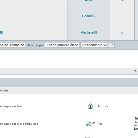
Haddock
5
to
Machete08
6
Ordenar por
To
vitado
nsajes sin leer
Anuncio
N
N
nsajes sin leer [ Popular ]
Fijo
No
No