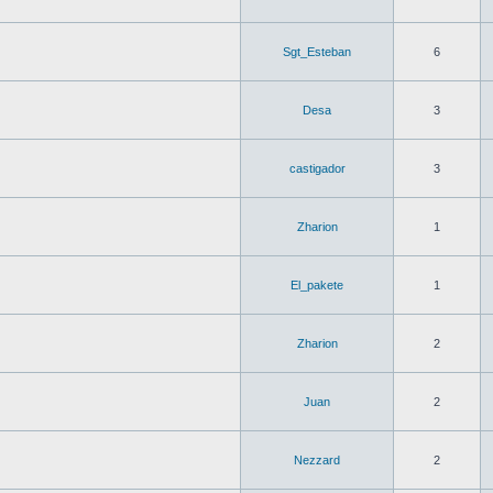
Sgt_Esteban
6
Desa
3
castigador
3
Zharion
1
El_pakete
1
Zharion
2
Juan
2
Nezzard
2