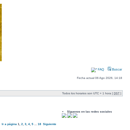
FAQ
Buscar
Fecha actual 06 Ago 2026, 14:18
Todos los horarios son UTC + 1 hora [
DST
]
Síguenos en las redes sociales
Ir a página
1
,
2
,
3
,
4
,
5
...
18
Siguiente