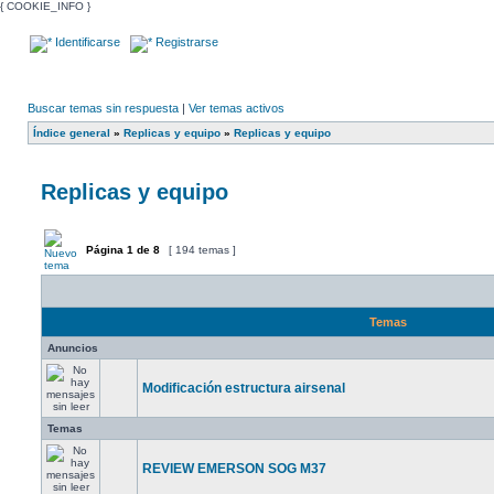
{ COOKIE_INFO }
Identificarse
Registrarse
Buscar temas sin respuesta
|
Ver temas activos
Índice general
»
Replicas y equipo
»
Replicas y equipo
Replicas y equipo
Página
1
de
8
[ 194 temas ]
Temas
Anuncios
Modificación estructura airsenal
Temas
REVIEW EMERSON SOG M37