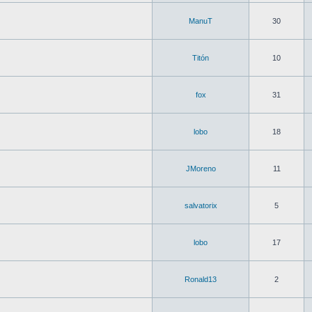
ManuT
30
Titón
10
fox
31
lobo
18
JMoreno
11
salvatorix
5
lobo
17
Ronald13
2