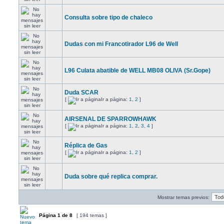
Consulta sobre tipo de chaleco
Dudas con mi Francotirador L96 de Well
L96 Culata abatible de WELL MB08 OLIVA (Sr.Gope)
Duda SCAR
[
Ir a página:
1
,
2
]
AIRSENAL DE SPARROWHAWK
[
Ir a página:
1
,
2
,
3
,
4
]
Réplica de Gas
[
Ir a página:
1
,
2
]
Duda sobre qué replica comprar.
Mostrar temas previos:
Página
1
de
8
[ 194 temas ]