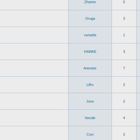
Zharion
5
Oruga
3
xemahb
1
HAWKE
3
Antonios
7
LiRo
2
Jose
2
Vossile
4
Covi
2