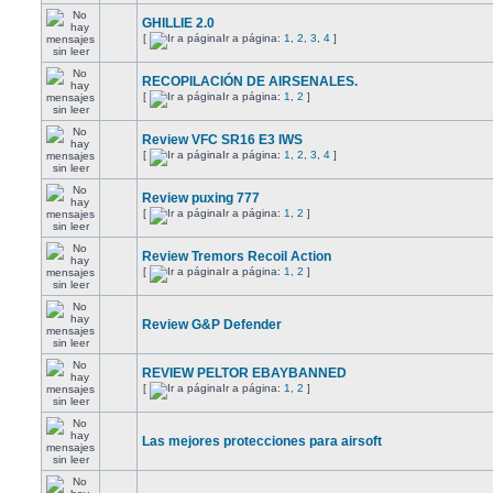
GHILLIE 2.0
[
Ir a página:
1
,
2
,
3
,
4
]
RECOPILACIÓN DE AIRSENALES.
[
Ir a página:
1
,
2
]
Review VFC SR16 E3 IWS
[
Ir a página:
1
,
2
,
3
,
4
]
Review puxing 777
[
Ir a página:
1
,
2
]
Review Tremors Recoil Action
[
Ir a página:
1
,
2
]
Review G&P Defender
REVIEW PELTOR EBAYBANNED
[
Ir a página:
1
,
2
]
Las mejores protecciones para airsoft