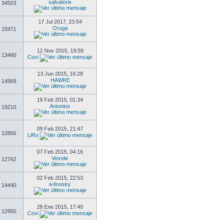
salvatorix
34503
17 Jul 2017, 23:54
Oruga
15971
12 Nov 2015, 19:59
13460
Covi
13 Jun 2015, 16:28
HAWKE
14569
19 Feb 2015, 01:34
Antonios
19210
09 Feb 2015, 21:47
12856
LiRo
07 Feb 2015, 04:16
Vossile
12762
02 Feb 2015, 22:53
iv4nosky
14440
28 Ene 2015, 17:40
12950
Covi