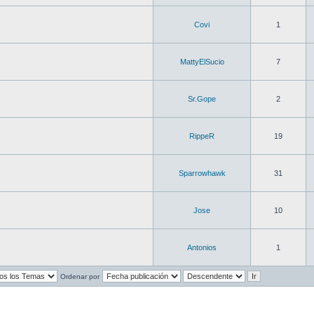
Covi
1
MattyElSucio
7
Sr.Gope
2
RippeR
19
Sparrowhawk
31
Jose
10
Antonios
1
Ordenar por