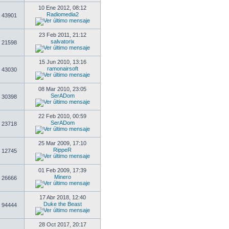
10 Ene 2012, 08:12
Radiomedia2
43901
23 Feb 2011, 21:12
salvatorix
21598
15 Jun 2010, 13:16
ramonairsoft
43030
08 Mar 2010, 23:05
SerADom
30398
22 Feb 2010, 00:59
SerADom
23718
25 Mar 2009, 17:10
RippeR
12745
01 Feb 2009, 17:39
Minero
26666
17 Abr 2018, 12:40
Duke the Beast
94444
28 Oct 2017, 20:17