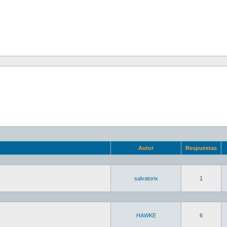
Autor
Respuestas
salvatorix
1
HAWKE
6