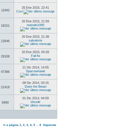
25 Ene 2015, 22:41
11942
Covi
20 Ene 2015, 21:59
manolin1995
18151
20 Ene 2015, 21:38
salvatorix
12646
20 Ene 2015, 00:28
Fali fw
29108
21 Dic 2014, 14:55
Sparrowhawk
47386
08 Dic 2014, 03:15
Duke the Beast
21418
01 Dic 2014, 04:59
Vossile
9990
Ir a página
1
,
2
,
3
,
4
,
5
...
8
Siguiente