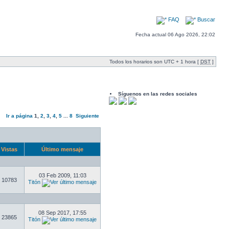
FAQ
Buscar
Fecha actual 06 Ago 2026, 22:02
Todos los horarios son UTC + 1 hora [
DST
]
Síguenos en las redes sociales
Ir a página
1
,
2
,
3
,
4
,
5
...
8
Siguiente
Vistas
Último mensaje
03 Feb 2009, 11:03
10783
Titón
08 Sep 2017, 17:55
23865
Titón