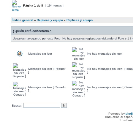
Página
1
de
8
[ 194 temas ]
Índice general
»
Replicas y equipo
»
Replicas y equipo
¿Quién está conectado?
Usuarios navegando por este Foro: No hay usuarios registrados visitando el Foro y 1 in
Mensajes sin leer
No hay mensajes sin leer
Mensajes sin leer [ Popular
No hay mensajes sin leer [ Popul
]
]
Mensajes sin leer [ Cerrado
No hay mensajes sin leer [ Cerra
]
]
Buscar:
Powered by
php
Traducción al españ
This boa