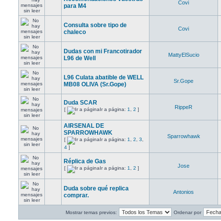
Covi
para M4
Consulta sobre tipo de
Covi
chaleco
Dudas con mi Francotirador
MattyElSucio
L96 de Well
L96 Culata abatible de WELL
Sr.Gope
MB08 OLIVA (Sr.Gope)
Duda SCAR
RippeR
[
Ir a página:
1
,
2
]
AIRSENAL DE
SPARROWHAWK
Sparrowhawk
[
Ir a página:
1
,
2
,
3
,
4
]
Réplica de Gas
Jose
[
Ir a página:
1
,
2
]
Duda sobre qué replica
Antonios
comprar.
Mostrar temas previos:
Ordenar por