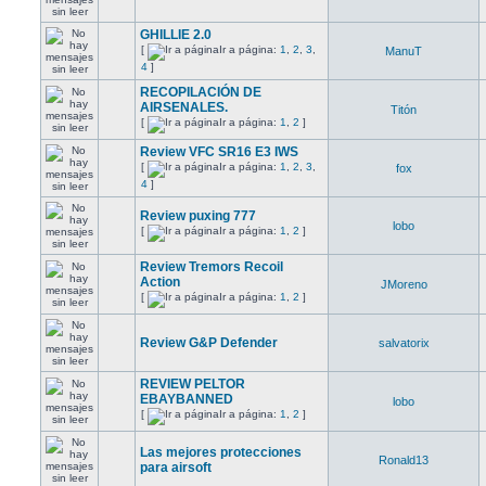
GHILLIE 2.0
[
Ir a página:
1
,
2
,
3
,
ManuT
4
]
RECOPILACIÓN DE
AIRSENALES.
Titón
[
Ir a página:
1
,
2
]
Review VFC SR16 E3 IWS
[
Ir a página:
1
,
2
,
3
,
fox
4
]
Review puxing 777
lobo
[
Ir a página:
1
,
2
]
Review Tremors Recoil
Action
JMoreno
[
Ir a página:
1
,
2
]
Review G&P Defender
salvatorix
REVIEW PELTOR
EBAYBANNED
lobo
[
Ir a página:
1
,
2
]
Las mejores protecciones
Ronald13
para airsoft