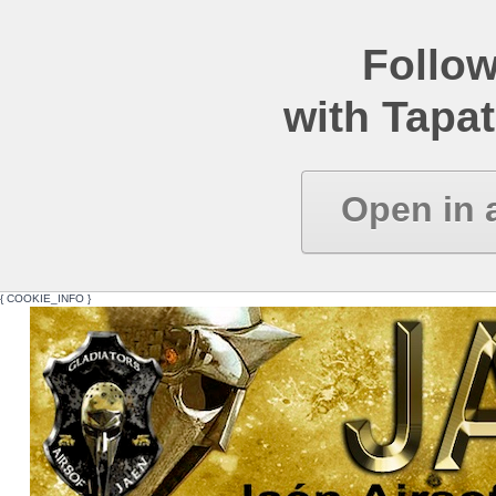
Follow
with Tapat
Open in 
{ COOKIE_INFO }