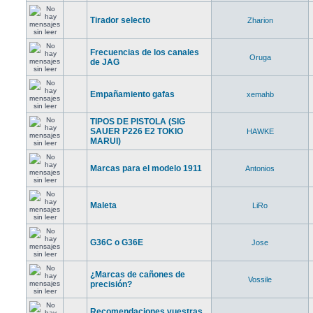
Tirador selecto
Zharion
Frecuencias de los canales
Oruga
de JAG
Empañamiento gafas
xemahb
TIPOS DE PISTOLA (SIG
SAUER P226 E2 TOKIO
HAWKE
MARUI)
Marcas para el modelo 1911
Antonios
Maleta
LiRo
G36C o G36E
Jose
¿Marcas de cañones de
Vossile
precisión?
Recomendaciones vuestras