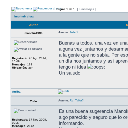
Página
1
de
1
[ 3 mensajes ]
Imprimir vista
Autor
M
Asunto:
Taller?
manolin1995
Buenas a todos, una vez en una
alguna vez juntarnos y desarmar
a la gente que no sabía. Por es
Registrado:
26 Ago 2014,
un día nos juntamos y así apre
16:49
Mensajes:
138
tengo ni idea
Ubicación:
jaen
Un saludo
Arriba
Asunto:
Re: Taller?
Titón
Es una buena sugerencia Manolín
algo parecido y seguro que lo o
Registrado:
17 Nov 2008,
informando.
09:27
Mensajes:
2812