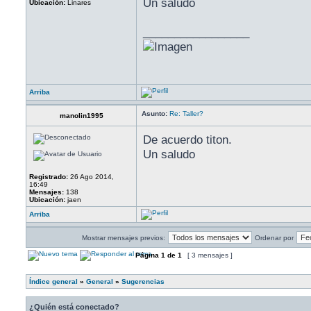
Un saludo
Ubicación:
Linares
_________________
Arriba
Asunto:
Re: Taller?
manolin1995
De acuerdo titon.
Un saludo
Registrado:
26 Ago 2014,
16:49
Mensajes:
138
Ubicación:
jaen
Arriba
Mostrar mensajes previos:
Ordenar por
Página
1
de
1
[ 3 mensajes ]
Índice general
»
General
»
Sugerencias
¿Quién está conectado?