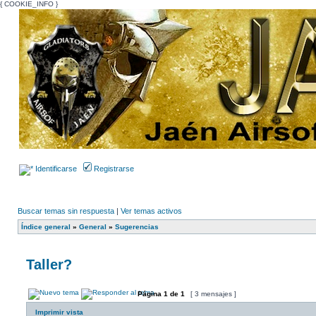
{ COOKIE_INFO }
Identificarse
Registrarse
Buscar temas sin respuesta
|
Ver temas activos
Índice general
»
General
»
Sugerencias
Taller?
Página
1
de
1
[ 3 mensajes ]
Imprimir vista