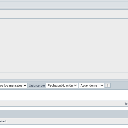
Ordenar por
To
vitado