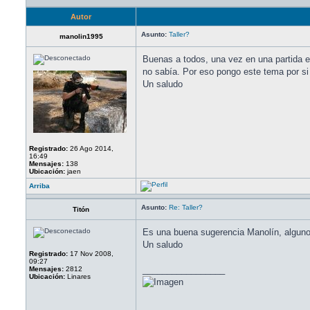
Autor
Asunto:
Taller?
manolin1995
Buenas a todos, una vez en una partida e
no sabía. Por eso pongo este tema por si
Un saludo
Registrado:
26 Ago 2014,
16:49
Mensajes:
138
Ubicación:
jaen
Arriba
Asunto:
Re: Taller?
Titón
Es una buena sugerencia Manolín, algunos
Un saludo
Registrado:
17 Nov 2008,
09:27
_________________
Mensajes:
2812
Ubicación:
Linares