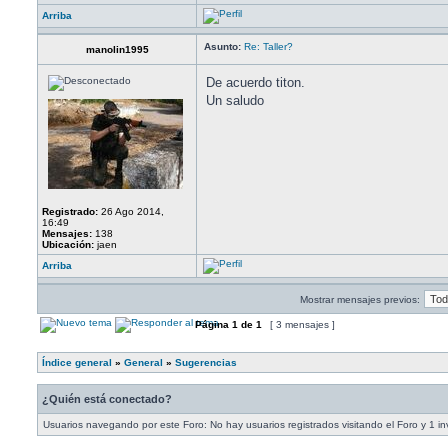
Arriba
Asunto:
Re: Taller?
manolin1995
De acuerdo titon.
Un saludo
Registrado:
26 Ago 2014,
16:49
Mensajes:
138
Ubicación:
jaen
Arriba
Mostrar mensajes previos:
Página
1
de
1
[ 3 mensajes ]
Índice general
»
General
»
Sugerencias
¿Quién está conectado?
Usuarios navegando por este Foro: No hay usuarios registrados visitando el Foro y 1 in