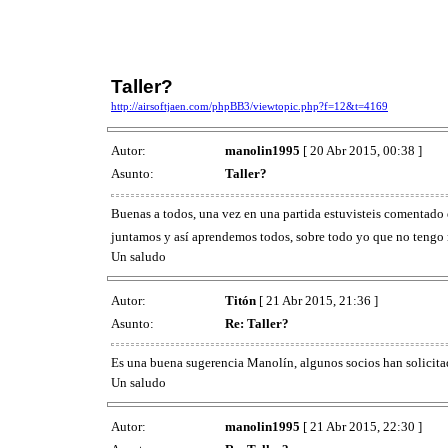
Taller?
http://airsoftjaen.com/phpBB3/viewtopic.php?f=12&t=4169
Autor:
manolin1995
[ 20 Abr 2015, 00:38 ]
Asunto:
Taller?
Buenas a todos, una vez en una partida estuvisteis comentado d
juntamos y así aprendemos todos, sobre todo yo que no tengo 
Un saludo
Autor:
Titón
[ 21 Abr 2015, 21:36 ]
Asunto:
Re: Taller?
Es una buena sugerencia Manolín, algunos socios han solicita
Un saludo
Autor:
manolin1995
[ 21 Abr 2015, 22:30 ]