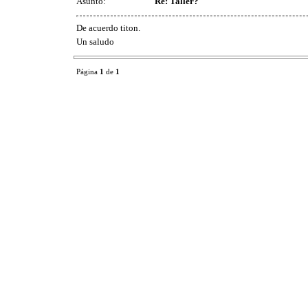
Asunto:
Re: Taller?
De acuerdo titon.
Un saludo
Página
1
de
1