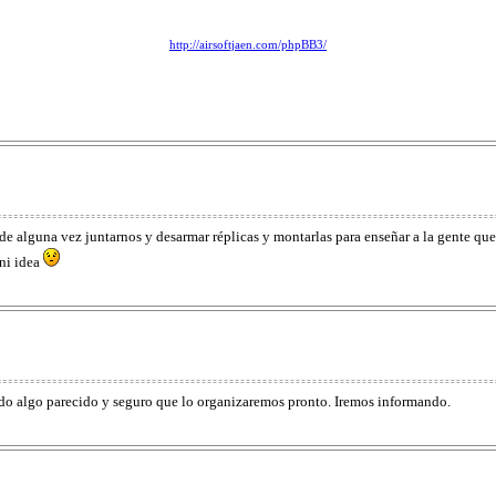
http://airsoftjaen.com/phpBB3/
e alguna vez juntarnos y desarmar réplicas y montarlas para enseñar a la gente que 
ni idea
do algo parecido y seguro que lo organizaremos pronto. Iremos informando.