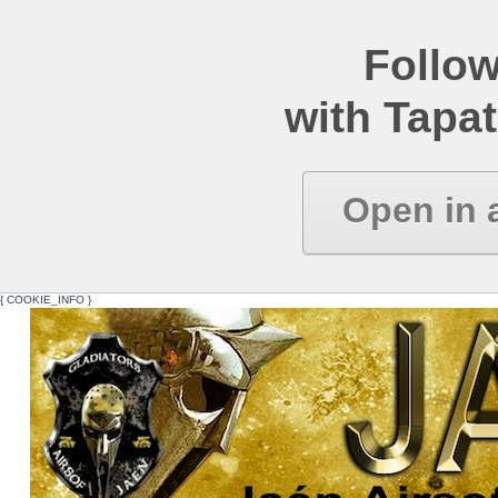
Follow
with Tapat
Open in 
{ COOKIE_INFO }