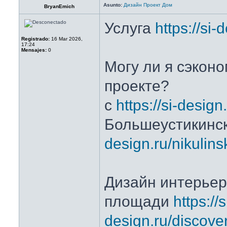
Asunto:
Дизайн Проект Дом
BryanEmich
Услуга
https://si-
Registrado:
16 Mar 2026,
17:24
Mensajes:
0
Могу ли я сэконо
проекте?
с
https://si-design
Большеустикинс
design.ru/nikulin
Дизайн интерьер
площади
https://s
design.ru/discove