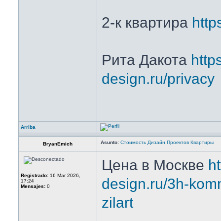
2-к квартира
http
Рита Дакота
https
design.ru/privacy
Arriba
Asunto:
Стоимость Дизайн Проектов Квартиры
BryanEmich
Цена в Москве
ht
Registrado:
16 Mar 2026,
design.ru/3h-komna
17:24
Mensajes:
0
zilart