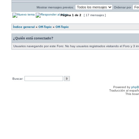
Mostrar mensajes previos:
Ordenar por
Página
1
de
2
[ 17 mensajes ]
Índice general
»
Off-Topic
»
Off-Topic
¿Quién está conectado?
Usuarios navegando por este Foro: No hay usuarios registrados visitando el Foro y 3 in
Buscar:
Powered by
php
Traducción al españ
This boa