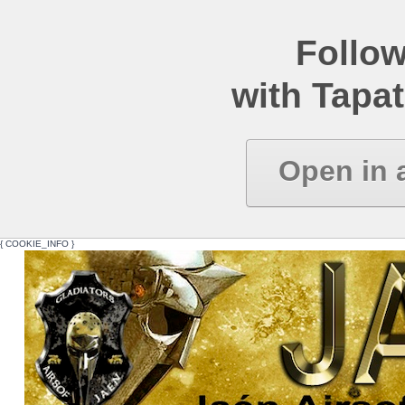
Follow
with Tapat
Open in 
{ COOKIE_INFO }