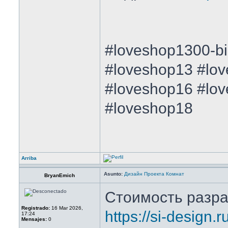
#loveshop1300-bi
#loveshop13 #lo
#loveshop16 #lo
#loveshop18
Arriba
Asunto:
Дизайн Проекта Комнат
BryanEmich
Стоимость разра
Registrado:
16 Mar 2026,
https://si-design.
17:24
Mensajes:
0