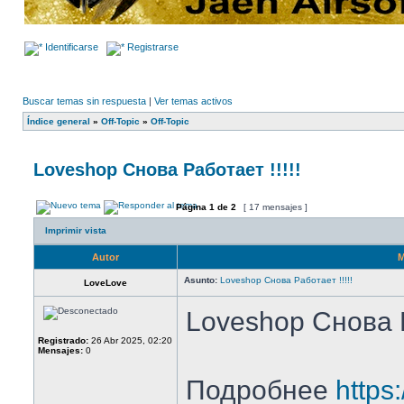
Identificarse
Registrarse
Buscar temas sin respuesta
|
Ver temas activos
Índice general
»
Off-Topic
»
Off-Topic
Loveshop Снова Работает !!!!!
Página
1
de
2
[ 17 mensajes ]
Imprimir vista
Autor
M
Asunto:
Loveshop Снова Работает !!!!!
LoveLove
Loveshop Снова Р
Registrado:
26 Abr 2025, 02:20
Mensajes:
0
Подробнее
https