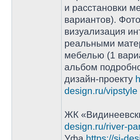
и расстановки ме
вариантов). Фот
визуализация ин
реальными мате
мебелью (1 вари
альбом подробно
дизайн-проекту
h
design.ru/vipstyle
ЖК «Видинеевск
design.ru/river-pa
Уфа
https://si-de