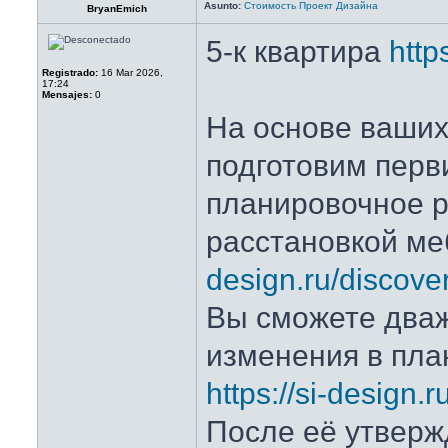
Asunto:
Стоимость Проект Дизайна
BryanEmich
5-к квартира
http
Registrado:
16 Mar 2026,
17:24
Mensajes:
0
На основе ваши
подготовим перв
планировочное 
расстановкой м
design.ru/discove
Вы сможете два
изменения в пла
https://si-design.ru
После её утвер