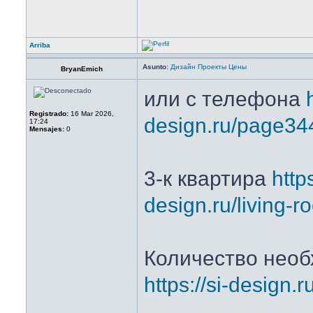
Arriba
Asunto:
Дизайн Проекты Цены
BryanEmich
или с телефона
Registrado:
16 Mar 2026,
design.ru/page34
17:24
Mensajes:
0
3-к квартира
https
design.ru/living-r
Количество нео
https://si-design.r