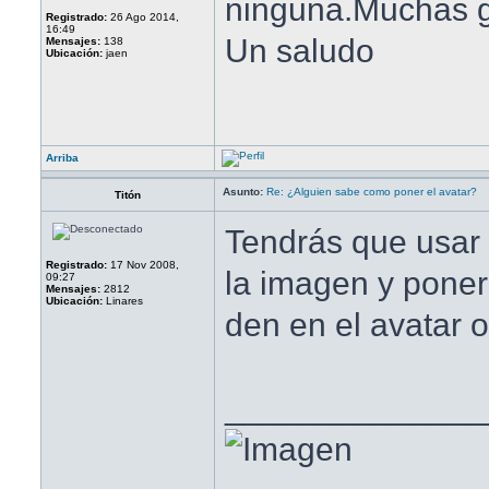
ninguna.Muchas gr
Registrado:
26 Ago 2014,
16:49
Un saludo
Mensajes:
138
Ubicación:
jaen
Arriba
Asunto:
Re: ¿Alguien sabe como poner el avatar?
Titón
Tendrás que usar 
Registrado:
17 Nov 2008,
la imagen y poner
09:27
Mensajes:
2812
Ubicación:
Linares
den en el avatar o
______________