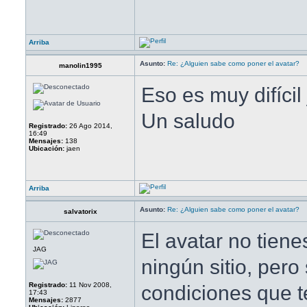
Arriba
Asunto:
Re: ¿Alguien sabe como poner el avatar?
manolin1995
Eso es muy difícil 
Un saludo
Registrado:
26 Ago 2014,
16:49
Mensajes:
138
Ubicación:
jaen
Arriba
Asunto:
Re: ¿Alguien sabe como poner el avatar?
salvatorix
El avatar no tiene
JAG
ningún sitio, pero 
Registrado:
11 Nov 2008,
condiciones que te
17:43
Mensajes:
2877