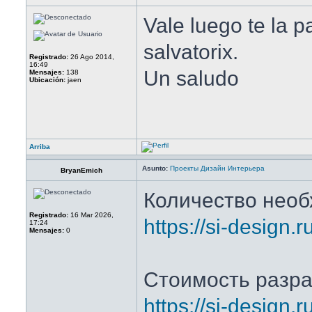
Vale luego te la 
salvatorix.
Registrado:
26 Ago 2014,
16:49
Un saludo
Mensajes:
138
Ubicación:
jaen
Arriba
Asunto:
Проекты Дизайн Интерьера
BryanEmich
Количество нео
Registrado:
16 Mar 2026,
https://si-design.
17:24
Mensajes:
0
Стоимость разра
https://si-design.r