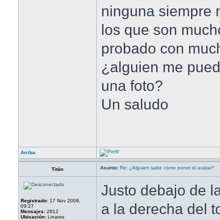
ninguna siempre 
los que son mucho
probado con much
¿alguien me pued
una foto?
Un saludo
Arriba
Asunto:
Re: ¿Alguien sabe como poner el avatar?
Titón
Justo debajo de la
Registrado:
17 Nov 2008,
a la derecha del 
09:27
Mensajes:
2812
Ubicación:
Linares