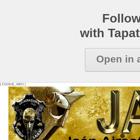
Follow
with Tapat
Open in 
{ COOKIE_INFO }