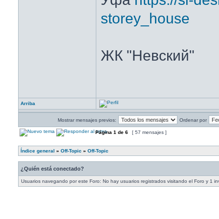
storey_house
ЖК "Невский"
Arriba
Mostrar mensajes previos:
Ordenar por
Página
1
de
6
[ 57 mensajes ]
Índice general
»
Off-Topic
»
Off-Topic
¿Quién está conectado?
Usuarios navegando por este Foro: No hay usuarios registrados visitando el Foro y 1 in