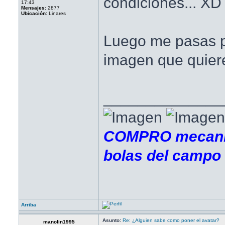
condiciones... XD
17:43
Mensajes:
2877
Ubicación:
Linares
Luego me pasas p
imagen que quier
______________
COMPRO mecanis
bolas del campo
Arriba
Asunto:
Re: ¿Alguien sabe como poner el avatar?
manolin1995