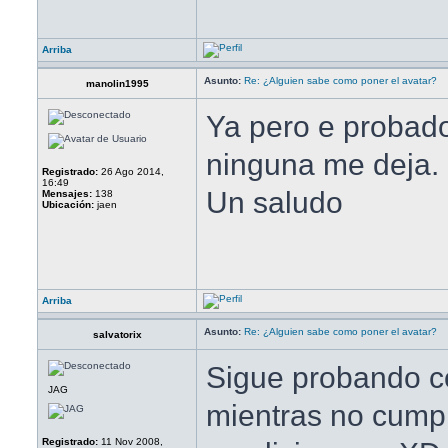
Arriba
Asunto:
Re: ¿Alguien sabe como poner el avatar?
manolin1995
Ya pero e probad
ninguna me deja.
Registrado:
26 Ago 2014,
16:49
Un saludo
Mensajes:
138
Ubicación:
jaen
Arriba
Asunto:
Re: ¿Alguien sabe como poner el avatar?
salvatorix
Sigue probando c
JAG
mientras no cump
Registrado:
11 Nov 2008,