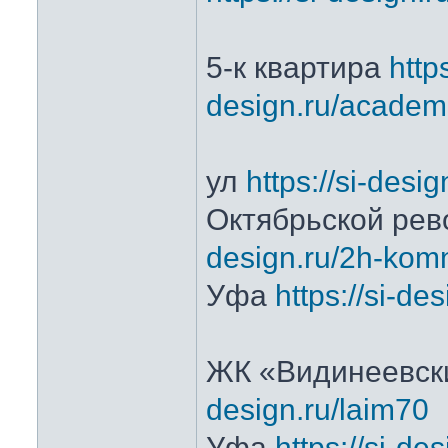
5-к квартира
https
design.ru/academ
ул
https://si-desig
Октябрьской рев
design.ru/2h-komn
Уфа
https://si-de
ЖК «Видинеевск
design.ru/laim70
Уфа
https://si-des