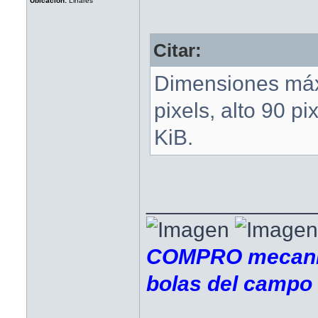
Ubicación:
Linares
Citar:
Dimensiones má
pixels, alto 90 p
KiB.
______________
COMPRO mecanis
bolas del campo