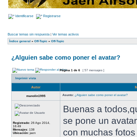
Identificarse
Registrarse
Buscar temas sin respuesta
|
Ver temas activos
Índice general
»
Off-Topic
»
Off-Topic
¿Alguien sabe como poner el avatar?
Página
1
de
6
[ 57 mensajes ]
Imprimir vista
Autor
M
Asunto:
¿Alguien sabe como poner el avatar?
manolin1995
Buenas a todos,q
se pone un avata
Registrado:
26 Ago 2014,
16:49
con muchas fotos
Mensajes:
138
Ubicación:
jaen