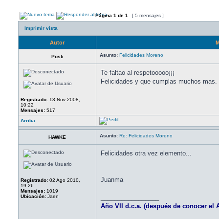
Página
1
de
1
[ 5 mensajes ]
Imprimir vista
Autor
M
Asunto:
Felicidades Moreno
Posti
Te faltao al respetooooo¡¡¡
Felicidades y que cumplas muchos mas.
Registrado:
13 Nov 2008,
10:22
Mensajes:
517
Arriba
Asunto:
Re: Felicidades Moreno
HAWKE
Felicidades otra vez elemento...
Juanma
Registrado:
02 Ago 2010,
19:26
Mensajes:
1019
Ubicación:
Jaen
_________________
Año VII d.c.a. (después de conocer el A