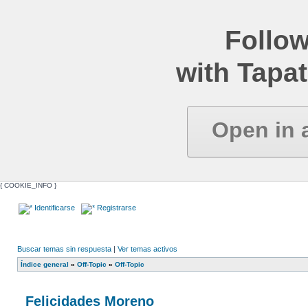
Follow
with Tapat
Open in 
{ COOKIE_INFO }
Identificarse
Registrarse
Buscar temas sin respuesta
|
Ver temas activos
Índice general
»
Off-Topic
»
Off-Topic
Felicidades Moreno