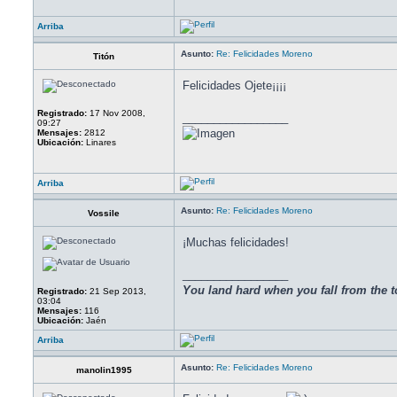
Arriba
Asunto:
Re: Felicidades Moreno
Titón
Felicidades Ojete¡¡¡¡
Registrado:
17 Nov 2008,
_________________
09:27
Mensajes:
2812
Ubicación:
Linares
Arriba
Asunto:
Re: Felicidades Moreno
Vossile
¡Muchas felicidades!
_________________
You land hard when you fall from the t
Registrado:
21 Sep 2013,
03:04
Mensajes:
116
Ubicación:
Jaén
Arriba
Asunto:
Re: Felicidades Moreno
manolin1995