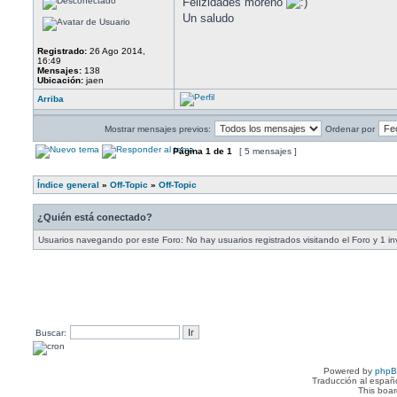
Felizidades moreno
Un saludo
Registrado:
26 Ago 2014,
16:49
Mensajes:
138
Ubicación:
jaen
Arriba
Mostrar mensajes previos:
Ordenar por
Página
1
de
1
[ 5 mensajes ]
Índice general
»
Off-Topic
»
Off-Topic
¿Quién está conectado?
Usuarios navegando por este Foro: No hay usuarios registrados visitando el Foro y 1 in
Buscar:
Powered by
php
Traducción al españ
This boa