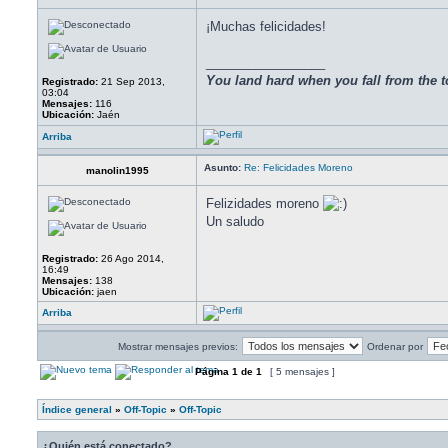
¡Muchas felicidades!
_________________
You land hard when you fall from the t
Registrado:
21 Sep 2013,
03:04
Mensajes:
116
Ubicación:
Jaén
Arriba
Asunto:
Re: Felicidades Moreno
manolin1995
Felizidades moreno
Un saludo
Registrado:
26 Ago 2014,
16:49
Mensajes:
138
Ubicación:
jaen
Arriba
Mostrar mensajes previos:
Ordenar por
Página
1
de
1
[ 5 mensajes ]
Índice general
»
Off-Topic
»
Off-Topic
¿Quién está conectado?