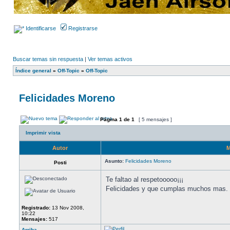
Identificarse
Registrarse
Buscar temas sin respuesta
|
Ver temas activos
Índice general
»
Off-Topic
»
Off-Topic
Felicidades Moreno
Página
1
de
1
[ 5 mensajes ]
Imprimir vista
Autor
M
Asunto:
Felicidades Moreno
Posti
Te faltao al respetooooo¡¡¡
Felicidades y que cumplas muchos mas.
Registrado:
13 Nov 2008,
10:22
Mensajes:
517
Arriba