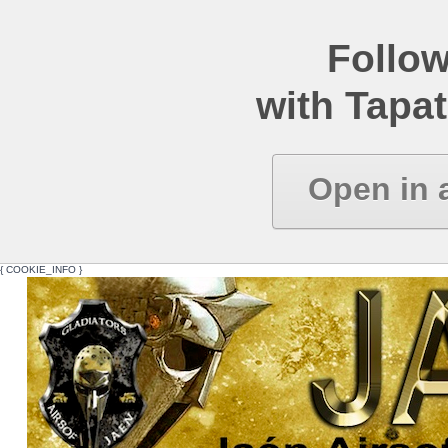
Follow
with Tapat
Open in 
{ COOKIE_INFO }