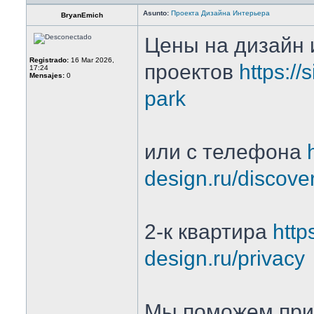
Asunto:
Проекта Дизайна Интерьера
BryanEmich
Цены на дизайн 
Registrado:
16 Mar 2026,
проектов
https://
17:24
Mensajes:
0
park
или с телефона
design.ru/discove
2-к квартира
https
design.ru/privacy
Мы поможем при