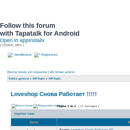
Follow this forum
with Tapatalk for Android
Open in app
Install
x
{ COOKIE_INFO }
Identificarse
Registrarse
Buscar temas sin respuesta
|
Ver temas activos
Índice general
»
Off-Topic
»
Off-Topic
Loveshop Снова Работает !!!!!
Página
1
de
2
[ 17 mensajes ]
Imprimir vista
Autor
M
Asunto:
Loveshop Снова Работает !!!!!