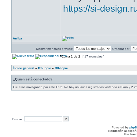
https://si-design.
Arriba
Mostrar mensajes previos:
Ordenar por
Página
1
de
2
[ 17 mensajes ]
Índice general
»
Off-Topic
»
Off-Topic
¿Quién está conectado?
Usuarios navegando por este Foro: No hay usuarios registrados visitando el Foro y 2 in
Buscar:
Powered by
php
Traducción al españ
This boa