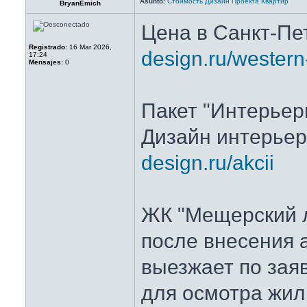
Asunto:
Стоимость Дизайн Проекта Квартир
BryanEmich
Цена в Санкт-Пе
Registrado:
16 Mar 2026,
design.ru/western
17:24
Mensajes:
0
Пакет "Интерьер
Дизайн интерье
design.ru/akcii
ЖК "Мещерский 
после внесения 
выезжает по зая
для осмотра жи