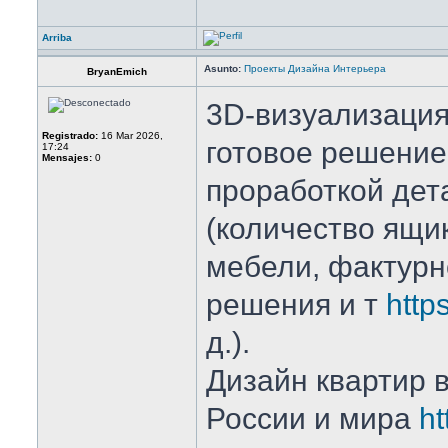
Arriba
Asunto:
Проекты Дизайна Интерьера
BryanEmich
3D-визуализация
Registrado:
16 Mar 2026,
готовое решение
17:24
Mensajes:
0
проработкой дет
(количество ящик
мебели, фактурн
решения и т
http
д.).
Дизайн квартир в
России и мира
ht