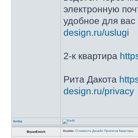
электронную поч
удобное для вас
design.ru/uslugi
2-к квартира
http
Рита Дакота
https
design.ru/privacy
Arriba
Asunto:
Стоимость Дизайн Проектов Квартиры
BryanEmich