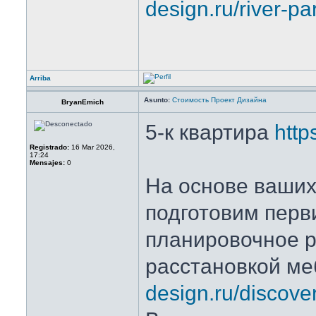
design.ru/river-pa
Arriba
Asunto:
Стоимость Проект Дизайна
BryanEmich
5-к квартира
http
Registrado:
16 Mar 2026,
17:24
Mensajes:
0
На основе ваши
подготовим перв
планировочное 
расстановкой м
design.ru/discove