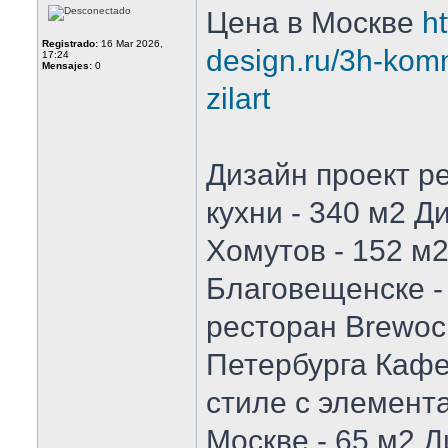
Цена в Москве
ht
Registrado:
16 Mar 2026,
design.ru/3h-komna
17:24
Mensajes:
0
zilart
Дизайн проект р
кухни - 340 м2 Д
Хомутов - 152 м
Благовещенске -
ресторан Brewocr
Петербурга Каф
стиле с элемент
Москве - 65 м2 