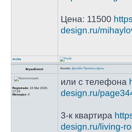
Цена: 11500
https
design.ru/mihaylo
Arriba
Asunto:
Дизайн Проекты Цены
BryanEmich
или с телефона
Registrado:
16 Mar 2026,
design.ru/page34
17:24
Mensajes:
0
3-к квартира
https
design.ru/living-r