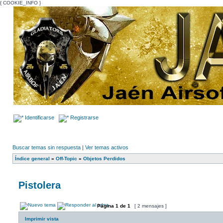
{ COOKIE_INFO }
Identificarse
Registrarse
Buscar temas sin respuesta
|
Ver temas activos
Índice general
»
Off-Topic
»
Objetos Perdidos
Pistolera
Página
1
de
1
[ 2 mensajes ]
Imprimir vista