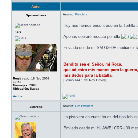
Autor
Asunto:
Pistolera
Sparrowhawk
Hoy nos hemos encontrado en la Tortilla u
JAG
Apenas cobraré rescate por ella
Enviado desde mi SM-G360F mediante Ta
_________________
Bendito sea el Señor, mi Roca,
que adiestra mis manos para la guerra
mis dedos para la batalla.
Registrado:
18 Nov 2008,
[Salmo 144.1 del Rey David]
10:52
Mensajes:
2096
Ubicación:
Baeza
Arriba
Asunto:
Re: Pistolera
JMoreno
La pistolera en cuestión es del tipo fobu
Enviado desde mi HUAWEI CRR-L09 medi