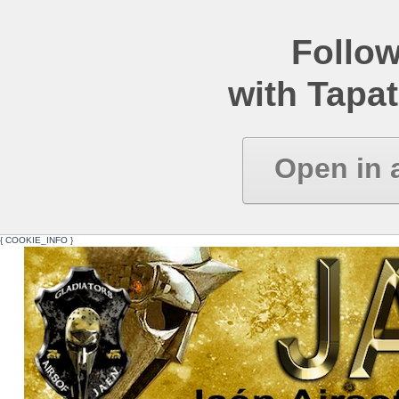
Follow
with Tapat
Open in 
{ COOKIE_INFO }