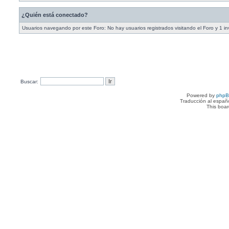
¿Quién está conectado?
Usuarios navegando por este Foro: No hay usuarios registrados visitando el Foro y 1 in
Buscar:
Powered by
php
Traducción al españ
This boa