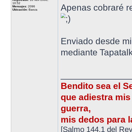
10:52
Apenas cobraré re
Mensajes:
2096
Ubicación:
Baeza
Enviado desde m
mediante Tapatal
______________
Bendito sea el S
que adiestra mis
guerra,
mis dedos para la
[Salmo 144.1 del Rey