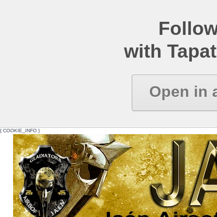
Follow
with Tapat
Open in 
{ COOKIE_INFO }