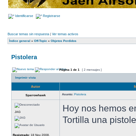
Identificarse
Registrarse
Buscar temas sin respuesta
|
Ver temas activos
Índice general
»
Off-Topic
»
Objetos Perdidos
Pistolera
Página
1
de
1
[ 2 mensajes ]
Imprimir vista
Autor
M
Asunto:
Pistolera
Sparrowhawk
Hoy nos hemos en
JAG
Tortilla una pistole
Registrado:
18 Nov 2008,