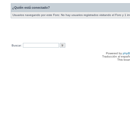
¿Quién está conectado?
Usuarios navegando por este Foro: No hay usuarios registrados visitando el Foro y 1 in
Buscar:
Powered by
php
Traducción al españ
This boa