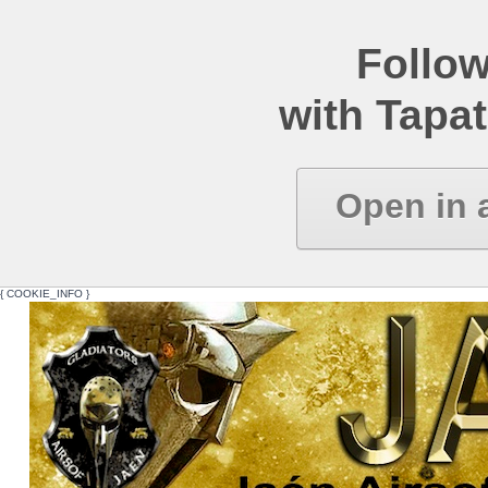
Follow
with Tapat
Open in 
{ COOKIE_INFO }