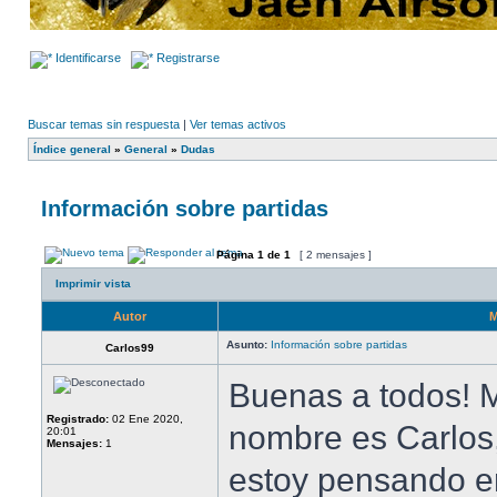
Identificarse
Registrarse
Buscar temas sin respuesta
|
Ver temas activos
Índice general
»
General
»
Dudas
Información sobre partidas
Página
1
de
1
[ 2 mensajes ]
Imprimir vista
Autor
M
Asunto:
Información sobre partidas
Carlos99
Buenas a todos! 
Registrado:
02 Ene 2020,
nombre es Carlos,
20:01
Mensajes:
1
estoy pensando e