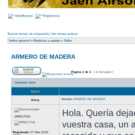
Identificarse
Registrarse
Buscar temas sin respuesta
|
Ver temas activos
Índice general
»
Replicas y equipo
»
Taller
ARMERO DE MADERA
Página
1
de
1
[ 4 mensajes ]
Imprimir vista
Autor
Asunto:
ARMERO DE MADERA
Garry
Hola. Quería deja
DIRECTIVA
vuestra casa, un
Registrado:
07 Mar 2016,