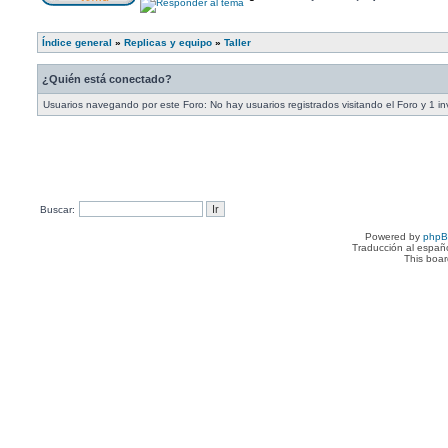
Índice general
»
Replicas y equipo
»
Taller
¿Quién está conectado?
Usuarios navegando por este Foro: No hay usuarios registrados visitando el Foro y 1 in
Buscar:
Powered by
php
Traducción al españ
This boa