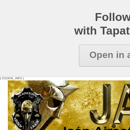
Follow
with Tapat
Open in 
{ COOKIE_INFO }