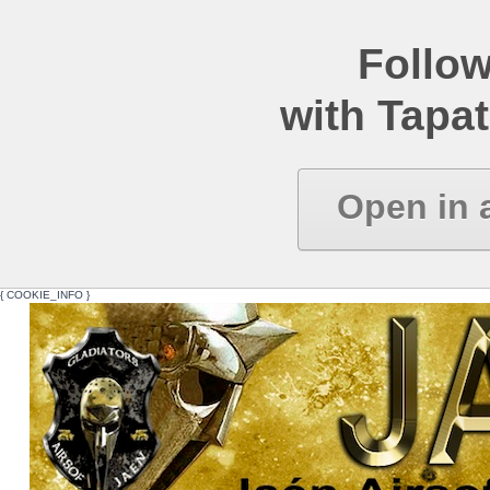
Follow
with Tapat
Open in 
{ COOKIE_INFO }