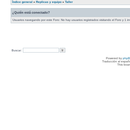
Índice general
»
Replicas y equipo
»
Taller
¿Quién está conectado?
Usuarios navegando por este Foro: No hay usuarios registrados visitando el Foro y 1 in
Buscar:
Powered by
php
Traducción al españ
This boa