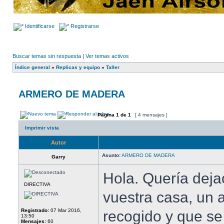
Identificarse
Registrarse
Buscar temas sin respuesta
|
Ver temas activos
Índice general
»
Replicas y equipo
»
Taller
ARMERO DE MADERA
Página
1
de
1
[ 4 mensajes ]
Imprimir vista
Autor
Asunto:
ARMERO DE MADERA
Garry
Hola. Quería deja
DIRECTIVA
vuestra casa, un
Registrado:
07 Mar 2016,
recogido y que se
13:50
Mensajes:
60